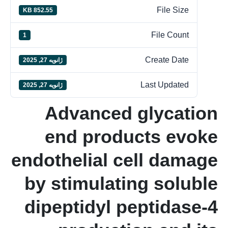
File Size
852.55 KB
File Count
1
Create Date
ژانویه 27, 2025
Last Updated
ژانویه 27, 2025
Advanced glycation
end products evoke
endothelial cell damage
by stimulating soluble
dipeptidyl peptidase-4