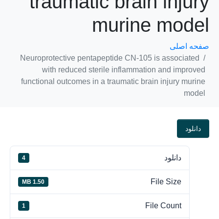
traumatic brain injury
murine model
صفحه اصلی
Neuroprotective pentapeptide CN-105 is associated
with reduced sterile inflammation and improved
functional outcomes in a traumatic brain injury murine
model
دانلود
دانلود
4
File Size
1.50 MB
File Count
1