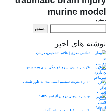
traumatic brain injury
murine model
جستجو
جستجو
نوشته های اخیر
دمانس مغزی | علائم، تشخیص، درمان
پلارژین: داروی سرماخوردگی برای همه سنین
۱۰ راه تقویت سیستم ایمنی بدن به طور طبیعی
بهترین داروهای درمان آلزایمر 1405
تاثیر سیتی کولین در درمان آلزایمر