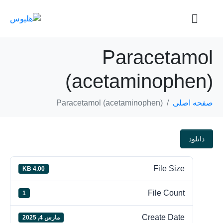
Paracetamol
(acetaminophen)
صفحه اصلی
Paracetamol (acetaminophen)
دانلود
File Size
4.00 KB
File Count
1
Create Date
مارس 4, 2025