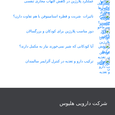
عملکرد پلارژین در کاهش التهاب مجاری تنفسی
تاثیرات شربت و قطره استامینوفن با هم تفاوت دارن؟
دوز مناسب پلارژین برای کودکان و بزرگسالان
آیا کودکانی که شیر نمی‌خورند نیاز به مکمل دارند؟
ترکیب دارو و تغذیه در کنترل آلزایمر سالمندان
شرکت دارویی هلیوس