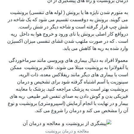
درمان برونشیت و راه های پیشگیری از آن
به متورم شدن نایژه ها یا برونش ( لوله های تنفسی) برونشیت
می گویند. برونش به دوقسمت تقسیم می شود که یک شاخه در
شش چپ قرار گرفته است و شاخه دیگر در شش راست.
درواقع کار اصلی برونش یا نای ورود و خروج هوا به داخل ریه
است . که در صورت ملتهب شدن غشای تنفسی میزان اکسیژن
وارد شده به ریه ها کاهش می یابد.
معمولا افراد به دنبال بیماری های ویروسی مانند سرماخوردگی
یا آنفولانزا به برونشیت مبتلا می شوند. علائم برونشیت ممکن
است با بیماری های دیگر مانند ریفلاکس معده، ذات الریه،
سینوزیت یا آسم اشتباه گرفته شود برای تشخیص و درمان
برونشیت بهتر است به پزشک مراجعه کنید. پزشک با معاینه
فیزیکی بدن و گوش دادن به صدای تنفس غیر طبیعی ریه های
بیمار و در نهایت با انجام آزمایش (اسپیرومتری) برونشیت و نوع
آن را مشخص می کند و درمان را شروع می کند.
معالجه و درمان برونشیت