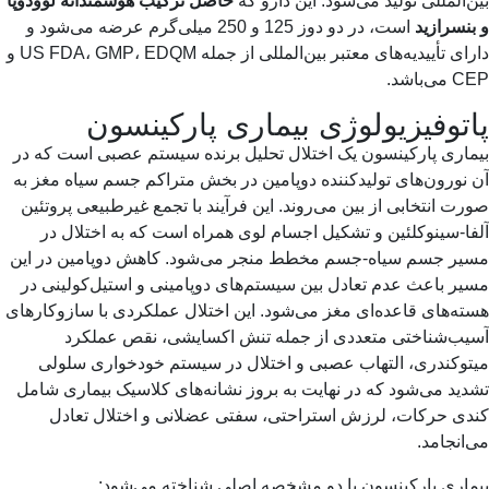
‌المللی تولید می‌شود. این دارو که
حاصل ترکیب هوشمندانه لوودوپا
نسرازید
است، در دو دوز 125 و 250 میلی‌گرم عرضه می‌شود و
دارای تأییدیه‌های معتبر بین‌المللی از جمله US FDA، GMP، EDQM و
‌باشد.
توفیزیولوژی بیماری پارکینسون
اری پارکینسون یک اختلال تحلیل برنده سیستم عصبی است که در
نورون‌های تولیدکننده دوپامین در بخش متراکم جسم سیاه مغز به
ت انتخابی از بین می‌روند. این فرآیند با تجمع غیرطبیعی پروتئین
ا-سینوکلئین و تشکیل اجسام لوی همراه است که به اختلال در
یر جسم سیاه-جسم مخطط منجر می‌شود. کاهش دوپامین در این
ر باعث عدم تعادل بین سیستم‌های دوپامینی و استیل‌کولینی در
ه‌های قاعده‌ای مغز می‌شود. این اختلال عملکردی با سازوکارهای
یب‌شناختی متعددی از جمله تنش اکسایشی، نقص عملکرد
توکندری، التهاب عصبی و اختلال در سیستم خودخواری سلولی
ید می‌شود که در نهایت به بروز نشانه‌های کلاسیک بیماری شامل
دی حرکات، لرزش استراحتی، سفتی عضلانی و اختلال تعادل
انجامد.
اری پارکینسون با دو مشخصه اصلی شناخته می‌شود: