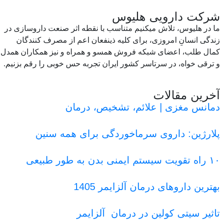
کت دارویی هلیوس
در هلیوس، تلاش می‏کنیم متناسب با نقطه‏ اثر صنعت داروسازی در
گی انسانِ امروزی، برای کلیه ذینفعان اعم از مصرف‏ کنندگان
مال طلب، اعضای شبکه فروش همسو و همراه و نیز همکاران همدل
رقی‏ خواه، در سرتاسر کشور ایران تجربه حس خوبی را رقم بزنیم.
رین مقالات
انس مغزی | علائم، تشخیص، درمان
ارژین: داروی سرماخوردگی برای همه سنین
 به طور طبیعی
ترین داروهای درمان آلزایمر 1405
ثیر سیتی کولین در درمان آلزایمر