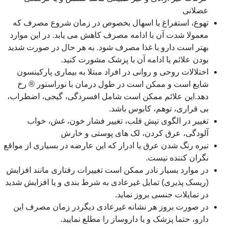
عضلانى
تهوع، استفراغ یا اسهال بخصوص در زمان شروع مصرف که
معمولا شدت آن با ادامه مصرف کاهش مى یابد. در این موارد
بهتر است دارو با غذا مصرف شود. به هر حال در صورت شدید
بودن علائم یا ادامه آن با پزشک مشورت کنید.
اختلالات روحی و روانی در افراد مبتلا به بیمارى پارکینسون
شایع است و ممکن است در طول درمان با نوراستور ® رخ
دهد.این علائم ممکن است شامل افسردگى، گیجى، اضطراب،
بی قرارى، توهم، کابوس باشد.
تغییر در الگوى تپش قلب، تغییر فشار خون، غش، خواب
آلودگى، عرق کردن، لک هاى پوستى و خارش
تیره رنگ شدن عرق یا ادرار که این عارضه در بسیاری از مواقع
نگران کننده نیست.
در موارد بسیار نادر ممکن است تغییرات رفتارى مانند افزایش
(ریسک پذیرى) تمایل غیرعادى به شرط بندى و یا افزایش شدید
در تمایلات جنسى بروز نماید.
در صورت بروز هر نشانه غیرعادى دیگردر زمان مصرف این
دارو، حتما پزشک و یا داروساز را مطلع نمایید.