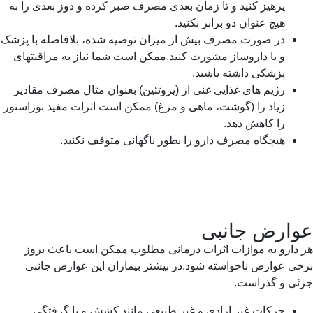
پرهیز کنید و تا زمان بعدى مصرف صبر کرده و دوز بعدى را به
هیچ عنوان دو برابر نکنید.
در صورت مصرف بیش از میزان توصیه شده، بلافاصله با پزشک
و یا داروساز مشورت کنید.ممکن است شما نیاز به مراقبتهاى
پزشکى داشته باشید.
رژیم هاى غذایى غنى از (پروتئین) بعنوان مثال مصرف مقادیر
زیاد را (گوشت، ماهى و مرغ) ممکن است اثرات مفید نوراستور
را کاهش دهد.
هیچگاه مصرف دارو را بطور ناگهانى متوقف نکنید.
ارض جانبی
 دارو به موازات اثرات درمانى مطلوب ممکن است باعث بروز
ى عوارض ناخواسته شود.در بیشتر بیماران این عوارض جانبى
ئى و گذراست.
حرکات غیر ارادى و غیر طبیعى مانند کشش و یا گرفتگى