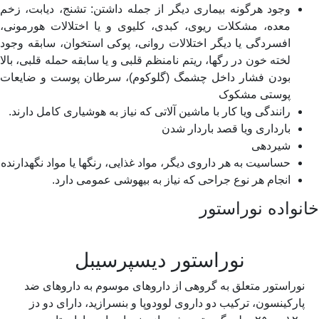
وجود هرگونه بیمارى دیگر از جمله داشتن: تشنج، دیابت، زخم
معده، مشکلات ریوى، کبدى، کلیوى و یا اختلالات هورمونى،
افسردگى یا دیگر اختلالات روانى، پوکى استخوان، سابقه وجود
لخته خون در رگها، ریتم نامنظم قلبى و یا سابقه حمله قلبى، بالا
بودن فشار داخل چشمگ (گلوکوم)، سرطان پوست و ضایعات
پوستى مشکوک
رانندگى ویا کار با ماشین آلاتى که نیاز به هوشیارى کامل دارند.
باردارى ویا قصد باردار شدن
شیردهی
حساسیت به هر داروى دیگر، مواد غذایى، رنگها یا مواد نگهدارنده
انجام هر نوع جراحى که نیاز به بیهوشى عمومى دارد.
نواده نوراستور
نوراستور دیسپرسیبل
نوراستور متعلق به گروهی از داروهای موسوم به داروهای ضد
پارکینسون، ترکیب دو داروی لوودوپا و بنسرازید، دارای دو دز