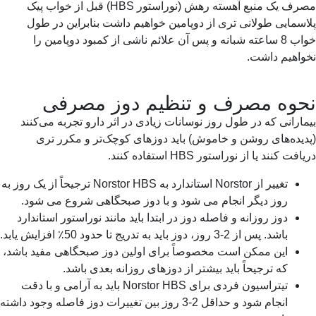
مصرف یک منبع آهسته رهش (نوراستور HBS) قبل از خواب پیک
سمایی طولانی تری از دوپامین خواهیم داشت بنابراین در طول
خواب 8 ساعته شبانه و پس آن علائم ناشی از کمبود دوپامین را
واهیم داشت.
وه مصرف و تنظیم دوز مصرفی
ارانی که در طول روز نوسانات زیادی در اثر دارو تجربه می‌کنند
یده‌های روشن و خاموش) باید دوزهای کوچک‌تر و مکرر تری
فت کنند یا از نوراستور HBS استفاده کنند.
تغییر از Norstor استاندارد به Norstor HBS ترجیحاً از یک روز به
روز دیگر انجام می شود و با دوز صبحگاهی شروع می شود.
دوز روزانه و فاصله دوز در ابتدا باید مانند نوراستور استاندارد
باشد. پس از 2-3 روز، دوز باید به تدریج تا حدود 50٪ افزایش یابد.
این ممکن است مخصوصاً برای اولین دوز صبحگاهی مفید باشد،
که ترجیحاً باید بیشتر از دوزهای روزانه بعدی باشد.
تیتراسیون فردی برای Norstor HBS باید به آرامی و با دقت
انجام شود و حداقل 2-3 روز بین تغییرات دوز فاصله وجود داشته