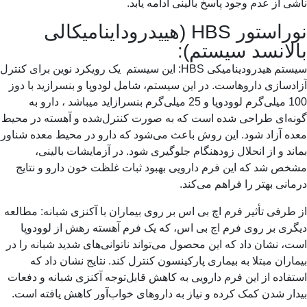
ی از عدم وجود پاسخ بالینی ادامه یابد.
نوراستور HBS (هییدروداینامیکالی
لانسد سیستم):
سیستم هیدرودینامیکی HBS: این سیستم یک رویکرد نوین برای کنترل
دسازی داروهاست. در این سیستم، شامل لودوپا و بنسرازید با دوز
100 میلی‌گرم لوودوپا و 25 میلی‌گرم بنسرازاید میباشد ، دارو به
نه‌ای طراحی شده است که به صورت کنترل‌شده و آهسته در محیط
ه آزاد شود. این روش باعث می‌شود که دارو در محیط معده شناور
ند و از انحلال زودهنگام جلوگیری شود. در آزمایشات بالینی،
ص شد که این فرم دارویی بهبود ثبات غلظت خون دارو و نتایج
انی بهتر را فراهم می‌کند.
طرفی تأثیر فرم اچ بی اس بر روی بیماران با آکنزی شبانه: مطالعه
ری بر روی فرم اچ بی اس، که یک فرم آهسته رهش از لوودوپا
، نشان داد که این محصول می‌تواند ناتوانی‌های شدید شبانه را در
اران مبتلا به بیماری پارکینسون کنترل کند. نتایج نشان داد که
فاده از این فرم دارویی به کاهش قابل‌توجه آکنزی شبانه و دفعات
ار شدن کمک کرده و نیاز به داروهای خواب‌آور کاهش یافته است.