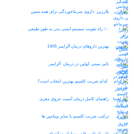
پلارژین: داروی سرماخوردگی برای همه سنین
۱۰ راه تقویت سیستم ایمنی بدن به طور طبیعی
بهترین داروهای درمان آلزایمر 1405
تاثیر سیتی کولین در درمان آلزایمر
کدام شربت کلسیم بهترین انتخاب است؟
راهنمای کامل درمان آسیب عروق مغزی
ترکیب شربت کلسیم با سایر ویتامین ها
تاثیر استاتین‌ ها در بیماران سکته ای