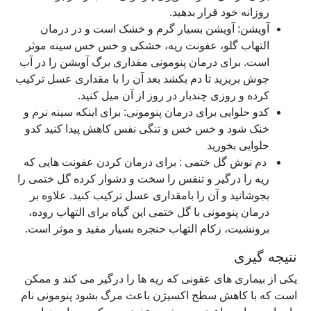
روزانه خود قرار بدهید.
آویشن: آویشن بسیار گرم و خشک است و در درمان
التهاب گلو، عفونت ریه، خشکی و خس خس سینه موثر
است. برای درمان پنومونی مقداری برگ آویشن را در آب
جوش بریزید تا دم بکشد بعد آن را با مقداری عسل ترکیب
کرده و روزی چندبار در روز از آن میل کنید.
کدو حلوایی برای درمان پنومونی: برای اینکه سینه نرم و
خنک شود و خس خس و تنگی نفس کاهش پیدا کنید کدو
حلوایی بخورید
دم نوش گل ختمی : برای درمان کردن عفونت هایی که
ریه را درگیر و تنفس را سخت و دشوار کرده گل ختمی را
بجوشانید و آن را بامقداری عسل ترکیب کنید. علاوه بر
درمان پنومونی با گل ختمی این گیاه برای التهاب روده،
برونشیت، زکام التهاب حنجره بسیار مفید و موثر است.
نتیجه گیری
یکی از بیماری های عفونی که ریه ها را درگیر می کند و ممکن
است که با کاهش سطح اکسیژن باعث مرگ بشود پنومونی نام