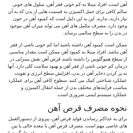
آهن است. افراد مبتلا به کم خونی فقر آهن، سلول های خونی
سالم کافی برای حمل اکسیژن به قسمت هایی از بدن که به آن
نیاز دارند، ندارند. این به این دلیل است که کمبود آهن در خون
وجود دارد. مصرف مکمل های آهن می تواند میزان آهن موجود
در بدن را به سطح سالمی برساند.
ممکن است کمبود آهن داشته باشید اما کم خونی ناشی از فقر
آهن نباشد. افراد مبتلا به کمبود آهن ممکن است مقدار مناسبی
از سطح هموگلوبین را داشته باشند قرص آهن نقش بسزایی در
درمان کم خونی ناشی از فقر آهن و بهبود سلامت کلی دارد. آنها
به پر کردن ذخایر آهن در بدن، افزایش سطح انرژی و تقویت
عملکرد شناختی کمک می کنند. سطوح کافی آهن برای عملکرد
مناسب فرآیندهای مختلف بدن از جمله انتقال اکسیژن و
عملکرد سیستم ایمنی ضروری است.
نحوه مصرف قرص آهن
برای به حداکثر رساندن فواید قرص آهن، پیروی از دستورالعمل
های خاصی مهم است. مصرف قرص آهن با معده خالی یا بین
وعده های غذایی باعث افزایش جذب می شود. برای جلوگیری از