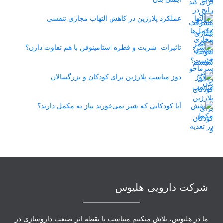
عملکرد پلارژین در کاهش التهاب مجاری تنفسی
تاثیرات شربت و قطره استامینوفن با هم تفاوت دارن؟
دوز مناسب پلارژین برای کودکان و بزرگسالان
آیا کودکانی که شیر نمی‌خورند نیاز به مکمل دارند؟
شرکت دارویی هلیوس
ما در هلیوس، تلاش می‏کنیم متناسب با نقطه‏ اثر صنعت داروسازی در