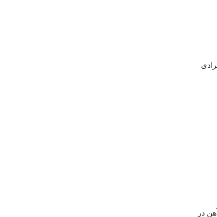
رادی
هن در