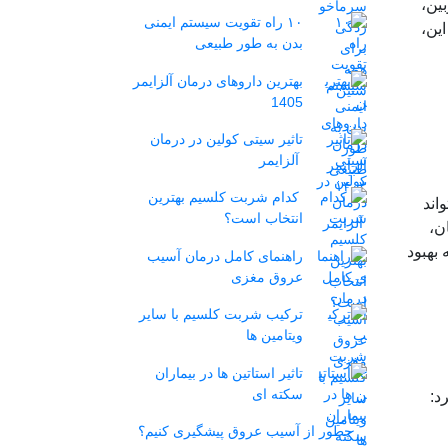
ین،
۱۰ راه تقویت سیستم ایمنی
ین،
بدن به طور طبیعی
بهترین داروهای درمان آلزایمر
1405
تاثیر سیتی کولین در درمان
آلزایمر
کدام شربت کلسیم بهترین
اند
انتخاب است؟
ن،
 بهبود
راهنمای کامل درمان آسیب
عروق مغزی
ترکیب شربت کلسیم با سایر
ویتامین ها
تاثیر استاتین‌ ها در بیماران
سکته ای
د:
چطور از آسیب عروق پیشگیری کنیم؟