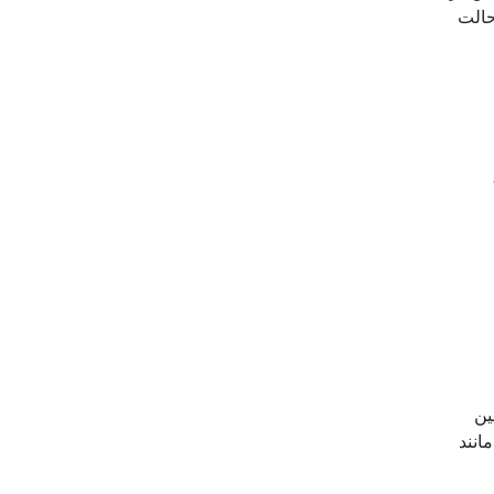
حالت
ین
ضی مانند