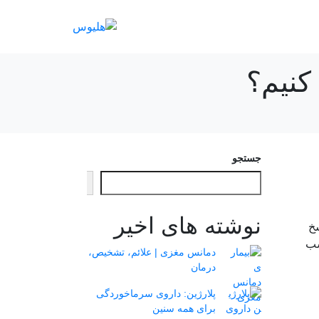
کنیم؟
جستجو
جستجو
نوشته های اخیر
سخ
سب
دمانس مغزی | علائم، تشخیص،
درمان
پلارژین: داروی سرماخوردگی
برای همه سنین