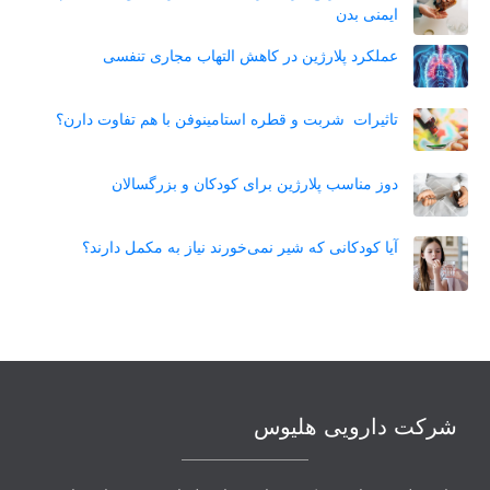
ایمنی بدن
عملکرد پلارژین در کاهش التهاب مجاری تنفسی
تاثیرات شربت و قطره استامینوفن با هم تفاوت دارن؟
دوز مناسب پلارژین برای کودکان و بزرگسالان
آیا کودکانی که شیر نمی‌خورند نیاز به مکمل دارند؟
شرکت دارویی هلیوس