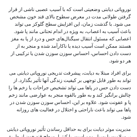
نوروپاتی دیابتی وضعیتی است که با آسیب عصبی ناشی از قرار
گرفتن طولانی مدت در معرض سطوح بالای قند خون مشخص
می شود. با گذشت زمان، این افزایش سطح گلوکز می تواند
باعث آسیب به اعصاب، به ویژه در اندام تحتانی مانند پا شود.
اعصابی که مسئول انتقال سیگنال‌های حس و درد از پا به مغز
هستند ممکن است آسیب دیده یا ناکارآمد شده و منجر به از
دست دادن احساس، احساس سوزن سوزن شدن یا ترکیبی از
هر دو شود.
برای افراد مبتلا به دیابت، پیشرفت تدریجی نوروپاتی دیابتی می
تواند به طور قابل توجهی بر کیفیت زندگی آنها تأثیر بگذارد. از
دست دادن حس در پاها می تواند تشخیص جراحات یا زخم ها را
چالش برانگیز کند و به طور بالقوه منجر به عوارضی مانند زخم
پا و عفونت شود. علاوه بر این، احساس سوزن سوزن شدن در
پاها می تواند باعث ناراحتی و اختلال در فعالیت های روزانه
شود.
مدیریت موثر دیابت برای به حداقل رساندن تأثیر نوروپاتی دیابتی
بر سلامت پا بسیار مهم است. با کنترل سطح قند خون از طریق