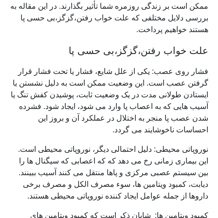
ممکن است بر زندگی روزمره شما تأثیر بگذارند. در این مقاله به
بررسی دلایل مختلفی که علت خواب رفتن،گزگز،بی حسی پا
هستند خواهیم پرداخت.
علت خواب رفتن،گزگز،بی حسی پا
فشار روی عصب: یکی از علل شایع، فشار یا تحت فشار قرار
گرفتن عصب است. این وضعیت ممکن است به دلیل نشستن یا
ایستادن طولانی مدت در یک وضعیت ثابت، پوشیدن کفش تنگ یا
آسیب هایی که به اعصاب پا وارد می شود، ایجاد شود. فشرده
شدن عصب پا منجر به اختلال در عملکرد آن و بروز این
احساسات ناخوشایند می گردد.
نوروپاتی محیطی: دلیل احتمالی دیگر، نوروپاتی محیطی است.
این بیماری زمانی رخ می دهد که که اعصابی که سیگنال ها را
بین سیستم عصبی مرکزی و پاها منتقل می کنند آسیب ببینند.
دیابت، کمبود ویتامین ها، سوء مصرف الکل و مصرف برخی
داروها از جمله عوامل ایجاد کننده نوروپاتی محیطی هستند.
کمبود ویتامین ها: شایان ذکر است که کمبود ویتامین های