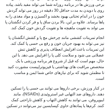
برخی ورزش ها در برنامه روزانه شما می تواند مفید باشد. پیاده
روی یا دویدن به مدت حداقل 30 دقیقه در روز می تواند گردش
خون را در اندام تحتانی بهبود بخشد و اکسیژن و مواد مغذی را به
پاها برساند. علاوه بر این، بالا بردن ساق پا و فر کردن انگشتان پا
می تواند به تقویت ماهیچه ها و تقویت گردش خون کمک کند.
انجام تمرینات کششی مانند چرخش مچ پا و کشش انگشتان پا
نیز می تواند به بهبود جریان خون و رفع بی حسی پا کمک کند.
این تمرینات باعث افزایش انعطاف پذیری و کاهش تنش
عضلانی می شود و سلامت کلی پا را افزایش می دهد. با این
حال، مهم است که قبل از شروع هر برنامه ورزشی با یک
متخصص مراقبت های بهداشتی یا فیزیوتراپیست مشورت کنید
تا مطمئن شوید که برای نیازهای خاص شما ایمن و مناسب
است.
در کنار ورزش، برخی داروها می توانند بی حسی پا را تسکین
دهند. داروهای ضد التهابی غیر استروئیدی (NSAIDs)، مانند
ایبوپروفن، می توانند به کاهش التهاب و کاهش ناراحتی کمک
کنند. کرم‌ها یا پمادهای حاوی کپسایسین نیز می‌توانند در تسکین